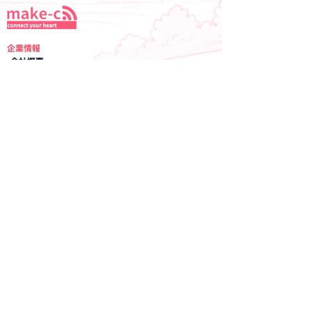
企業情報
-会社概要
-経営理念
-代表あいさつ
事業内容
-電気通信事業
-建設ソリューション事業
-電気通信設計事業
採用情報
-​採用情報
-キャリア募集要項​​
-新卒募集要項
Copyright©メイクコミュニケーションズAll Rights Reserved.