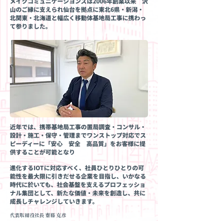
メイクコミュニケーシヨンズは2006年創業以来 沢
山のご縁に支えられ仙台を拠点に東北6県・新潟・
北関東・北海道と幅広く移動体基地局工事に携わっ
て参りました。
近年では、携帯基地局工事の置局調査・コンサル・
設計・施工・保守・管理までワンストップ対応でス
ピーディーに「安心 安全 高品質」をお客様に提
供することが可能となり
進化するIOTに対応すべく、社員ひとりひとりの可
能性を最大限に引きだせる企業を目指し、
いかなる
時代に於いても、社会基盤を支えるプロフェッショ
ナル集団として、新たな価値・未来を創造し、共に
成長しチャレンジしていきます。
代表取締役社長 齋藤 克彦