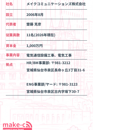
​社名
メイクコミュニケーションズ株式会社
​設立
2006年8月
代表者
齋藤 克彦
従業員数
11名(2026年現在)
資本金
1,000万円
事業内容
​電気通信設備工事、電気工事
HR/BM事業部: 〒981-3212
​拠点
宮城県仙台市泉区長命ヶ丘3丁目31-6
ENG事業部/ヤード: 〒981-3123
宮城県仙台市泉区古内字坂下30-7