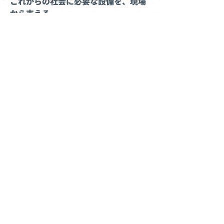
これからの社会に必要な設備を、現場
から支える。
再生可能エネルギーの活用。
電気自動車の普及。
建物の省エネルギー化。
快適で安全な施設環境づくり。
社会や暮らしの変化に合わせて、建物や施設に求
められる設備も変わり続けています。
私たちは、太陽光設備、EV充電スタンド、建築
物設備工事を通じて、環境に配慮した持続可能な
社会づくりを現場から支えています。
企業情報
-会社概要
-経営理念
-代表あいさつ
事業内容
-電気通信事業