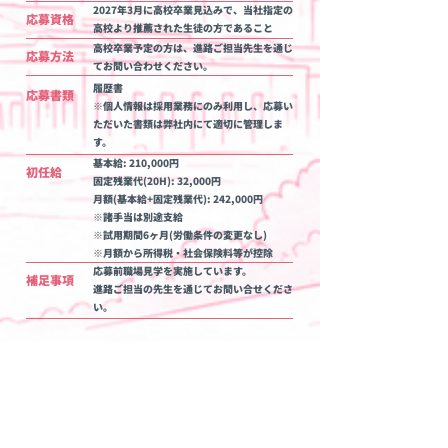
2027年3月に高校卒業見込みで、当社指定の
応募資格
高校より推薦された生徒の方であること
高校卒業予定の方は、進路ご担当先生を通じ
応募方法
てお問い合わせください。
履歴書
応募書類
​※個人情報は採用業務にのみ利用し、応募い
ただいた書類は弊社内にて適切に管理しま
す。
基本給: 210,000円
初任給
固定残業代(20H): 32,000円
月額(基本給+固定残業代): 242,000円
※諸手当は別途支給
※試用期間6ヶ月(労働条件の変更なし)
​※月額から所得税・社会保険料等が控除
応募前職場見学を実施しています。
補足事項
​進路ご担当の先生を通じてお問い合せくださ
い。