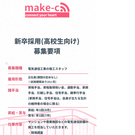
新卒採用(高校生向け)
募集要項
​募集職種
電気通信工事の施工スタッフ
正社員(期間の定めなし)
雇用形態
​※試用期間あり(6ヶ月)
資格手当、資格取得祝い金、通勤手当、家族
諸手当
手当、引越し手当、住宅手当、親孝行手当
​(家族手当、住宅手当は、自身が主たる生計
の維持者の場合に限る)
昇給: 年1回(8月)
昇給・賞与
賞与: 年1回(7月)
マンションや商業施設などの電気通信設備の
​仕事内容
施工を担当していただきます。
・現場調査