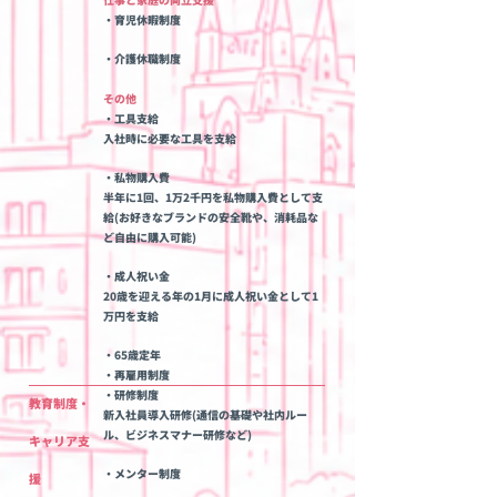
・育児休暇制度
・介護休職制度
その他
・工具支給
入社時に必要な工具を支給
・私物購入費
半年に1回、1万2千円を私物購入費として支
給(お好きなブランドの安全靴や、消耗品な
ど自由に購入可能)
・成人祝い金
20歳を迎える年の1月に成人祝い金として1
万円を支給
・65歳定年
​・再雇用制度
・研修制度
教育制度・
新入社員導入研修(通信の基礎や社内ルー
ル、ビジネスマナー研修など)
キャリア支
・メンター制度
援