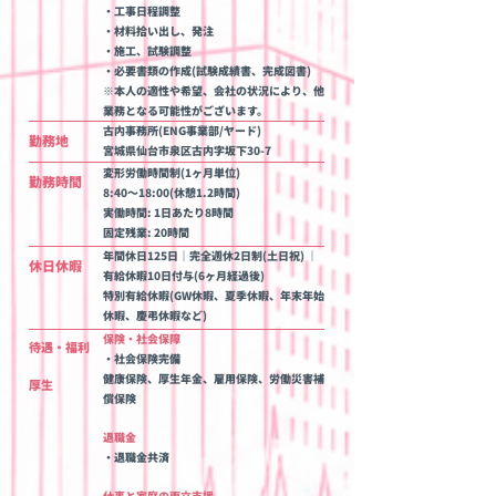
・工事日程調整
・材料拾い出し、発注
・施工、試験調整
・必要書類の作成(試験成績書、完成図書)
※本人の適性や希望、会社の状況により、他
業務となる可能性がございます。
古内事務所(ENG事業部/ヤード)
勤務地
宮城県仙台市泉区古内字坂下30-7
変形労働時間制(1ヶ月単位)
勤務時間
8:40～18:00(休憩1.2時間)
実働時間: 1日あたり8時間
固定残業: 20時間
年間休日125日
｜完全週休2日制(土日祝) ｜
休日休暇
有給休暇10日付与(6ヶ月経過後)
特別有給休暇(GW
休暇、夏季休暇、年末年始
休暇、慶弔休暇など)
保険・社会保障
待遇・福利
・社会保険完備
健康保険、厚生年金、雇用保険、労働災害補
厚生
償保険
退職金
・退職金共済
仕事と家庭の両立支援